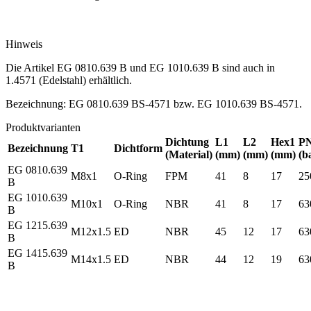
Hinweis
Die Artikel EG 0810.639 B und EG 1010.639 B sind auch in
1.4571 (Edelstahl) erhältlich.
Bezeichnung: EG 0810.639 BS-4571 bzw. EG 1010.639 BS-4571.
Produktvarianten
Dichtung
L1
L2
Hex1
P
Bezeichnung
T1
Dichtform
(Material)
(mm)
(mm)
(mm)
(b
EG 0810.639
M8x1
O-Ring
FPM
41
8
17
25
B
EG 1010.639
M10x1
O-Ring
NBR
41
8
17
63
B
EG 1215.639
M12x1.5
ED
NBR
45
12
17
63
B
EG 1415.639
M14x1.5
ED
NBR
44
12
19
63
B