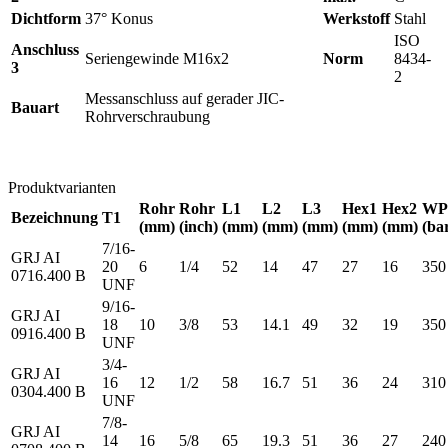
Dichtform
37° Konus
Werkstoff
Stahl
ISO
Anschluss
Seriengewinde M16x2
Norm
8434-
3
2
Messanschluss auf gerader JIC-
Bauart
Rohrverschraubung
Produktvarianten
Rohr
Rohr
L1
L2
L3
Hex1
Hex2
WP
Bezeichnung
T1
(mm)
(inch)
(mm)
(mm)
(mm)
(mm)
(mm)
(ba
7/16-
GRJ AI
20
6
1/4
52
14
47
27
16
350
0716.400 B
UNF
9/16-
GRJ AI
18
10
3/8
53
14.1
49
32
19
350
0916.400 B
UNF
3/4-
GRJ AI
16
12
1/2
58
16.7
51
36
24
310
0304.400 B
UNF
7/8-
GRJ AI
14
16
5/8
65
19.3
51
36
27
240