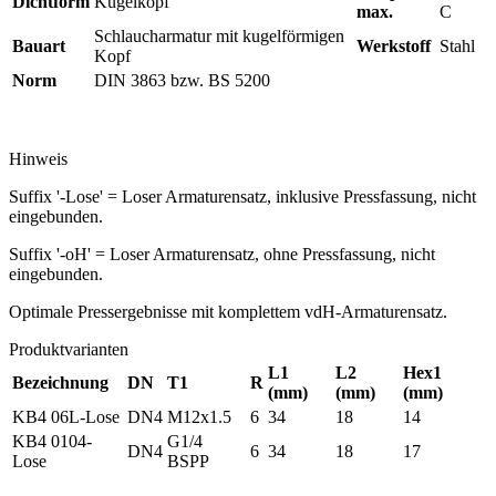
Dichtform
Kugelkopf
max.
C
Schlaucharmatur mit kugelförmigen
Bauart
Werkstoff
Stahl
Kopf
Norm
DIN 3863 bzw. BS 5200
Hinweis
Suffix '-Lose' = Loser Armaturensatz, inklusive Pressfassung, nicht
eingebunden.
Suffix '-oH' = Loser Armaturensatz, ohne Pressfassung, nicht
eingebunden.
Optimale Pressergebnisse mit komplettem vdH-Armaturensatz.
Produktvarianten
L1
L2
Hex1
Bezeichnung
DN
T1
R
(mm)
(mm)
(mm)
KB4 06L-Lose
DN4
M12x1.5
6
34
18
14
KB4 0104-
G1/4
DN4
6
34
18
17
Lose
BSPP